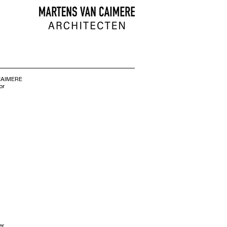
CAIMERE
or
er